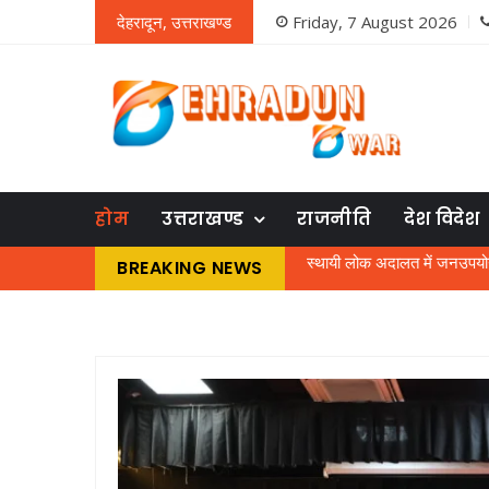
देहरादून, उत्तराखण्ड
Friday, 7 August 2026
होम
उत्तराखण्ड
राजनीति
देश विदेश
BREAKING NEWS
काशीपुर में बर्थडे पार्टी में महि
भौतिक विज्ञान के शिक्षक को तरसे 
बिल चुकाने पर तो बिजली मिल नहीं रह
एमबीपीजी कॉलेज में प्रवेश परीक
जघन्य अपराध के आधार पर राजे
नशे में धुत चालक ने किया 50 या