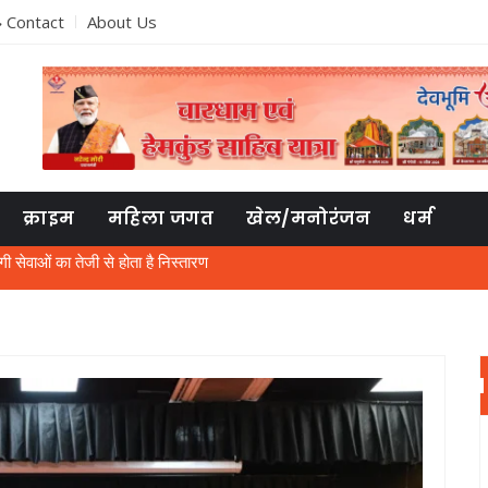
Contact
About Us
क्राइम
महिला जगत
खेल/मनोरंजन
धर्म
लाओं से छेड़छाड़ के विरोध पर फोड़ा सिर, कोतवाली में मुकदमा दर्ज
अटल उत्कृष्ट विद्यालय के विद्यार्थी
ी, मुफ्त में क्या देंगे, गर्मी में बत्ती गुल होने से लोग आक्रोशित
्षा की तैयारियां तेज, ऑनलाइन पंजीकरण के साथ जमा होगी हार्ड कॉपी
श गुलाटी की जमानत अर्जी निरस्त
त्रियों की जान से खिलवाड़, पुलिस ने आरोपित को पकड़ा