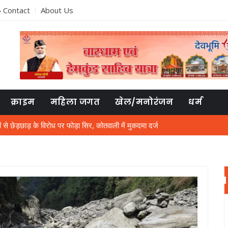
Contact
About Us
क्राइम
महिला जगत
खेल/मनोरंजन
धर्म
लाओं से छेड़छाड़ के विरोध पर फोड़ा सिर, कोतवाली में मुकदमा दर्ज
अटल उत्कृष्ट विद्यालय के विद्यार्थी
ी, मुफ्त में क्या देंगे, गर्मी में बत्ती गुल होने से लोग आक्रोशित
्षा की तैयारियां तेज, ऑनलाइन पंजीकरण के साथ जमा होगी हार्ड कॉपी
श गुलाटी की जमानत अर्जी निरस्त
त्रियों की जान से खिलवाड़, पुलिस ने आरोपित को पकड़ा