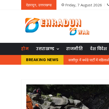
देहरादून, उत्तराखण्ड
Friday, 7 August 2026
होम
उत्तराखण्ड
राजनीति
देश विदेश
BREAKING NEWS
काशीपुर में बर्थडे पार्टी में महि
भौतिक विज्ञान के शिक्षक को तरसे 
बिल चुकाने पर तो बिजली मिल नहीं रह
एमबीपीजी कॉलेज में प्रवेश परीक
जघन्य अपराध के आधार पर राजे
नशे में धुत चालक ने किया 50 या