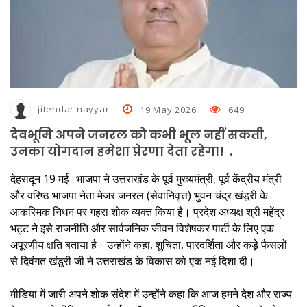
एमबीपीजी कॉलेज में प्रवेश परीक्षा की तैयारियां तेज, ऑनलाइन पंजीकरण के साथ
जमा होगी हार्ड कॉपी
जघन्य अपराध के आधार पर राजेश गुलाटी की जमानत अर्जी निरस्त
नशे में धुत चालक ने किया 50 यात्रियों की जान से खिलवाड़, पुलिस ने आरोपित को
पकड़ा
jitendar nayyar
19 May 2026
649
हड़ताल पर गए बिजली विभाग के कर्मचारी, गर्मी से लोग परेशान, पानी का भी संकट
देवभूमि अपने जनरल को कभी भूल नहीं सकती,
उनका योगदान हमेशा प्रेरणा देता रहेगा! ​.
बनभूलपुर में एक हजार लोगों को नोटिस देकर जमीन खाली करने को कहा
देहरादून 19 मई।भाजपा ने उत्तराखंड के पूर्व मुख्यमंत्री, पूर्व केंद्रीय मंत्री
घर में घुसकर गनप्‍वाइंट पर महिला से दुष्कर्म का प्रयास, शोरा मचाने पर चेन
और वरिष्ठ भाजपा नेता मेजर जनरल (सेवानिवृत्त) भुवन चंद्र खंडूरी के
छीनकर आरोपित फरार
आकस्मिक निधन पर गहरा शोक व्यक्त किया है। प्रदेश अध्यक्ष श्री महेंद्र
भट्ट ने इसे राजनीति और सार्वजनिक जीवन विशेषकर पार्टी के लिए एक
अपूरणीय क्षति बताया है। उन्होंने कहा, शुचिता, पारदर्शिता और कड़े फैसलों
से दिवंगत खंडूरी जी ने उत्तराखंड के विकास को एक नई दिशा दी।
मीडिया में जारी अपने शोक संदेश में उन्होंने कहा कि आज हमने देश और राज्य