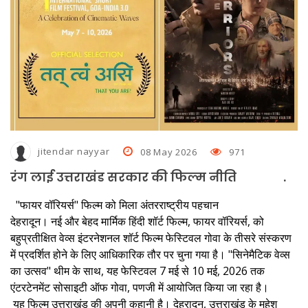
जमा होगी हार्ड कॉपी
जघन्य अपराध के आधार पर राजेश गुलाटी की जमानत अर्जी निरस्त
नशे में धुत चालक ने किया 50 यात्रियों की जान से खिलवाड़, पुलिस ने आरोपित को
पकड़ा
हड़ताल पर गए बिजली विभाग के कर्मचारी, गर्मी से लोग परेशान, पानी का भी संकट
बनभूलपुर में एक हजार लोगों को नोटिस देकर जमीन खाली करने को कहा
jitendar nayyar
08 May 2026
971
घर में घुसकर गनप्‍वाइंट पर महिला से दुष्कर्म का प्रयास, शोरा मचाने पर चेन
रंग लाई उत्तराखंड सरकार की फिल्म नीति .
छीनकर आरोपित फरार
"फायर वॉरियर्स" फिल्म को मिला अंतरराष्ट्रीय पहचान
देहरादून। नई और बेहद मार्मिक हिंदी शॉर्ट फिल्म, फायर वॉरियर्स, को
स्थायी लोक अदालत में जनउपयोगी सेवाओं का तेजी से होता है निस्तारण
बहुप्रतीक्षित वेव्स इंटरनेशनल शॉर्ट फिल्म फेस्टिवल गोवा के तीसरे संस्करण
में प्रदर्शित होने के लिए आधिकारिक तौर पर चुना गया है। "सिनेमैटिक वेव्स
का उत्सव" थीम के साथ, यह फेस्टिवल 7 मई से 10 मई, 2026 तक
एंटरटेनमेंट सोसाइटी ऑफ गोवा, पणजी में आयोजित किया जा रहा है।
यह फिल्म उत्तराखंड की अपनी कहानी है। देहरादून, उत्तराखंड के महेश