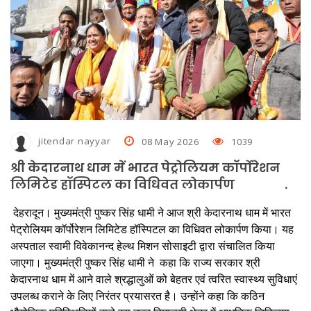
जमा होगी हार्ड कॉपी
जघन्य अपराध के आधार पर राजेश गुलाटी की जमानत अर्जी निरस्त
नशे में धुत चालक ने किया 50 यात्रियों की जान से खिलवाड़, पुलिस ने आरोपित को
पकड़ा
हड़ताल पर गए बिजली विभाग के कर्मचारी, गर्मी से लोग परेशान, पानी का भी संकट
jitendar nayyar
08 May 2026
1039
बनभूलपुर में एक हजार लोगों को नोटिस देकर जमीन खाली करने को कहा
श्री केदारनाथ धाम में भारत पेट्रोलियम कॉर्पोरेशन
घर में घुसकर गनप्‍वाइंट पर महिला से दुष्कर्म का प्रयास, शोरा मचाने पर चेन
लिमिटेड हॉस्पिटल का विधिवत लोकार्पण .
छीनकर आरोपित फरार
देहरादून। मुख्यमंत्री पुष्कर सिंह धामी ने आज श्री केदारनाथ धाम में भारत
स्थायी लोक अदालत में जनउपयोगी सेवाओं का तेजी से होता है निस्तारण
पेट्रोलियम कॉर्पोरेशन लिमिटेड हॉस्पिटल का विधिवत लोकार्पण किया। यह
अस्पताल स्वामी विवेकानन्द हेल्थ मिशन सोसाइटी द्वारा संचालित किया
जाएगा। मुख्यमंत्री पुष्कर सिंह धामी ने कहा कि राज्य सरकार श्री
केदारनाथ धाम में आने वाले श्रद्धालुओं को बेहतर एवं त्वरित स्वास्थ्य सुविधाएं
उपलब्ध कराने के लिए निरंतर प्रयासरत है। उन्होंने कहा कि कठिन