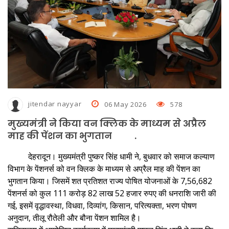
जमा होगी हार्ड कॉपी
जघन्य अपराध के आधार पर राजेश गुलाटी की जमानत अर्जी निरस्त
नशे में धुत चालक ने किया 50 यात्रियों की जान से खिलवाड़, पुलिस ने आरोपित को
पकड़ा
हड़ताल पर गए बिजली विभाग के कर्मचारी, गर्मी से लोग परेशान, पानी का भी संकट
jitendar nayyar
06 May 2026
578
बनभूलपुर में एक हजार लोगों को नोटिस देकर जमीन खाली करने को कहा
मुख्यमंत्री ने किया वन क्लिक के माध्यम से अप्रैल
घर में घुसकर गनप्‍वाइंट पर महिला से दुष्कर्म का प्रयास, शोरा मचाने पर चेन
माह की पेंशन का भुगतान .
छीनकर आरोपित फरार
देहरादून। मुख्यमंत्री पुष्कर सिंह धामी ने, बुधवार को समाज कल्याण
स्थायी लोक अदालत में जनउपयोगी सेवाओं का तेजी से होता है निस्तारण
विभाग के पेंशनर्स को वन क्लिक के माध्यम से अप्रैल माह की पेंशन का
भुगतान किया। जिसमें शत प्रतिशत राज्य पोषित योजनाओं के 7,56,682
पेंशनर्स को कुल 111 करोड़ 82 लाख 52 हजार रुपए की धनराशि जारी की
गई, इसमें वृद्धावस्था, विधवा, दिव्यांग, किसान, परित्यक्ता, भरण पोषण
अनुदान, तीलू रौतेली और बौना पेंशन शामिल है।