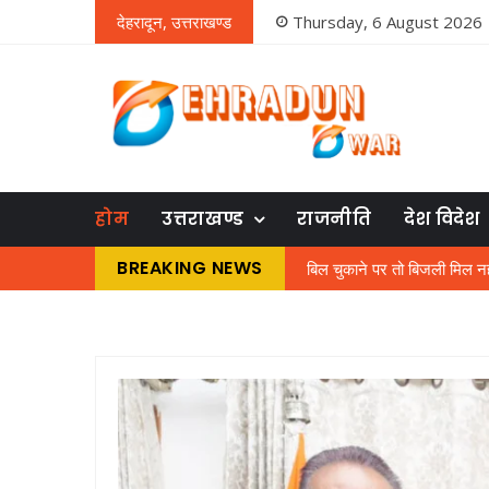
देहरादून, उत्तराखण्ड
Thursday, 6 August 2026
होम
उत्तराखण्ड
राजनीति
देश विदेश
BREAKING NEWS
बिल चुकाने पर तो बिजली मिल नहीं रह
एमबीपीजी कॉलेज में प्रवेश परीक
जघन्य अपराध के आधार पर राजे
नशे में धुत चालक ने किया 50 या
हड़ताल पर गए बिजली विभाग के कर
बनभूलपुर में एक हजार लोगों क