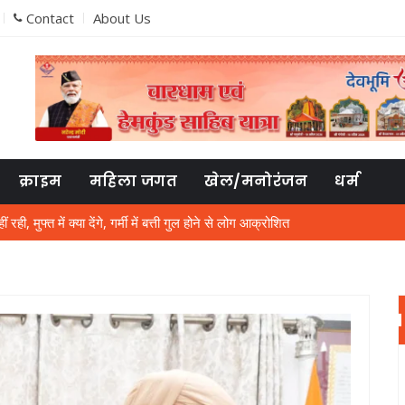
Contact
About Us
क्राइम
महिला जगत
खेल/मनोरंजन
धर्म
ी, मुफ्त में क्या देंगे, गर्मी में बत्ती गुल होने से लोग आक्रोशित
्षा की तैयारियां तेज, ऑनलाइन पंजीकरण के साथ जमा होगी हार्ड कॉपी
श गुलाटी की जमानत अर्जी निरस्त
त्रियों की जान से खिलवाड़, पुलिस ने आरोपित को पकड़ा
्मचारी, गर्मी से लोग परेशान, पानी का भी संकट
ो नोटिस देकर जमीन खाली करने को कहा