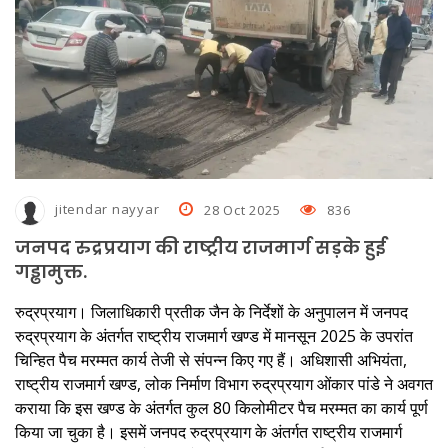
जमा होगी हार्ड कॉपी
जघन्य अपराध के आधार पर राजेश गुलाटी की जमानत अर्जी निरस्त
नशे में धुत चालक ने किया 50 यात्रियों की जान से खिलवाड़, पुलिस ने आरोपित को
पकड़ा
हड़ताल पर गए बिजली विभाग के कर्मचारी, गर्मी से लोग परेशान, पानी का भी संकट
jitendar nayyar
28 Oct 2025
836
बनभूलपुर में एक हजार लोगों को नोटिस देकर जमीन खाली करने को कहा
जनपद रुद्रप्रयाग की राष्ट्रीय राजमार्ग सड़के हुई
घर में घुसकर गनप्‍वाइंट पर महिला से दुष्कर्म का प्रयास, शोरा मचाने पर चेन
गड्ढामुक्त.
छीनकर आरोपित फरार
रुद्रप्रयाग। जिलाधिकारी प्रतीक जैन के निर्देशों के अनुपालन में जनपद
स्थायी लोक अदालत में जनउपयोगी सेवाओं का तेजी से होता है निस्तारण
रुद्रप्रयाग के अंतर्गत राष्ट्रीय राजमार्ग खण्ड में मानसून 2025 के उपरांत
चिन्हित पैच मरम्मत कार्य तेजी से संपन्न किए गए हैं। अधिशासी अभियंता,
राष्ट्रीय राजमार्ग खण्ड, लोक निर्माण विभाग रुद्रप्रयाग ओंकार पांडे ने अवगत
कराया कि इस खण्ड के अंतर्गत कुल 80 किलोमीटर पैच मरम्मत का कार्य पूर्ण
किया जा चुका है। इसमें जनपद रुद्रप्रयाग के अंतर्गत राष्ट्रीय राजमार्ग